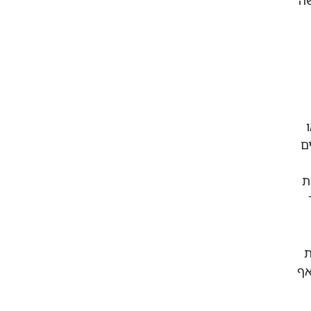
ם
ת
ת
אף