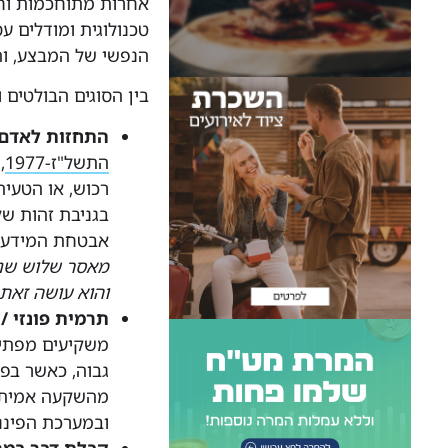
אחרות מתוחכמות וח
טכנולוגית ומודלים ע
הנפשי של המבצע, והי
בין הסוגים הבולטים 
התחזות לאדם
התשל"ז-1977
,
רכוש, או הטעיה
בגניבת זהות ש
אבטחת המידע 
מאסר שלוש שנים
והוא עושה זאת 
תרמית פונזי / 
משקיעים מפתים
גבוה, כאשר בפ
מהשקעה אמיתית
ובמערכת הפיננ
קבלת דבר במ