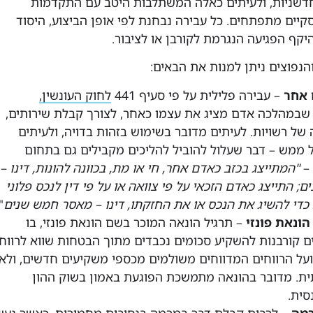
דשניות, ולעיתים כאלה המשתלבות היטב עם התקדמות
סקיים מתפתחים. כל עבירה נבחנת לפי אופן הביצוע, היסוד
קף הפגיעה הנגרמת לקורבן או לציבור.
והנפוצים ניתן למנות את הבאים:
 אחר
– עבירה פלילית על פי סעיף 441
לחוק העונשין,
 שבמהלכה אדם מציג את עצמו כאחר, לצורך קבלת שירותים,
 של רשויות. לעיתים מדובר בשימוש בזהות בדויה, ולעיתים
ל ממש – דבר שעלול להוביל להליכים מקבילים גם בתחום
–
"המתייצג בכזב כאדם אחר, חי או מת, בכוונה להונות, דינו –
; התייצג כאדם הזכאי על פי צוואה או על פי דין לנכס פלוני
כדי להשיג את הנכס או את החזקתו, דינו – מאסר חמש שנים
.
הונאת פונזי
– תרגיל הונאה המוכר בשם הונאת פונזי, בו
 קורבנות להשקיע סכומים נכבדים מתוך הבטחות שווא לרווח
ועל הרווחים המדווחים משולמים מכספי משקיעים חדשים, ולא
. מדובר בהונאה מתמשכת הפוגעת באמון בשוק ההון
סית.
רמה
– לרבות קבלת דבר במרמה בנסיבות מחמירות, כאשר נע