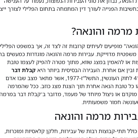
הונאה, נבחן את סוגי העבירות הנפוצות, נעמוד על הענישה
חשיבות הפנייה לעורך דין המתמחה בתחום הפלילי לצורך ייצו
 מרמה והונאה?
ונאה" מופיעים לעיתים קרובות זה לצד זה, אך במשפט הפלילי
משפטית מדוייקת. עבירות מרמה והונאה מוגדרות כמעשים בה
ת או להאמין במצג שווא, מתוך מטרה להפיק לעצמו טובת
ת ובין אם אחרת. העבירה הבסיסית ביותר היא
קבלת דבר
לפי סעיף 415 לחוק העונשין, התשל"ז-1977, אשר מתאר מצב שבו אדם
ו כל טובת הנאה אחרת תוך הצגת מצג כוזב. ככל שהמרמה
 מוקדם או ניצול מיוחד של מעמד, מדובר ב־קבלת דבר במרמה
עונשה חמור משמעותית.
בירות מרמה והונאה
ולל תתי-קבוצות רבות של עבירות, חלקן קלאסיות ומוכרות,