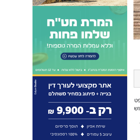
פט
וש