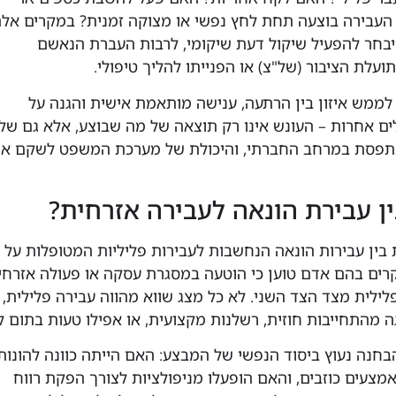
 העבירה בוצעה תחת לחץ נפשי או מצוקה זמנית? במקרים אלה
בחר להפעיל שיקול דעת שיקומי, לרבות העברת הנאשם
ועלת הציבור (של"צ) או הפנייתו להליך טיפולי.
לממש איזון בין הרתעה, ענישה מותאמת אישית והגנה על
לים אחרות – העונש אינו רק תוצאה של מה שבוצע, אלא גם של
נתפסת במרחב החברתי, והיכולת של מערכת המשפט לשקם א
ן עבירת הונאה לעבירה אזרחית?
 בין עבירות הונאה הנחשבות לעבירות פליליות המטופלות על פ
מקרים בהם אדם טוען כי הוטעה במסגרת עסקה או פעולה אזרחי
לילית מצד הצד השני. לא כל מצג שווא מהווה עבירה פלילית,
 מהתחייבות חוזית, רשלנות מקצועית, או אפילו טעות בתום ל
בחנה נעוץ ביסוד הנפשי של המבצע: האם הייתה כוונה להונות,
צעים כוזבים, והאם הופעלו מניפולציות לצורך הפקת רווח