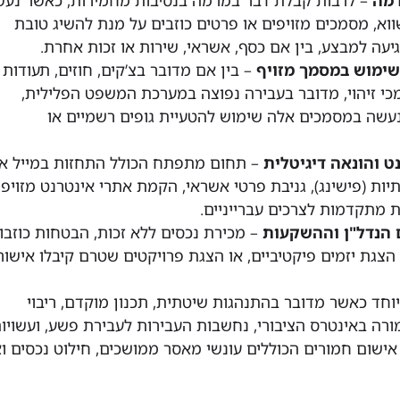
וא, מסמכים מזויפים או פרטים כוזבים על מנת להשיג טובת
עה למבצע, בין אם כסף, אשראי, שירות או זכות אחרת.
שימוש במסמך מזויף
– בין אם מדובר בצ’קים, חוזים, תעודות
כי זיהוי, מדובר בעבירה נפוצה במערכת המשפט הפלילית,
עשה במסמכים אלה שימוש להטעיית גופים רשמיים או
ט והונאה דיגיטלית
– תחום מתפתח הכולל התחזות במייל או
ת (פישינג), גניבת פרטי אשראי, הקמת אתרי אינטרנט מזויפי
ות מתקדמות לצרכים עברייניים.
 הנדל"ן וההשקעות
– מכירת נכסים ללא זכות, הבטחות כוזבו
הצגת יזמים פיקטיביים, או הצגת פרויקטים שטרם קיבלו אישור
חד כאשר מדובר בהתנהגות שיטתית, תכנון מוקדם, ריבוי
ורה באינטרס הציבורי, נחשבות העבירות לעבירת פשע, ועשויו
אישום חמורים הכוללים עונשי מאסר ממושכים, חילוט נכסים ו