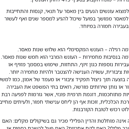
מצוא עונשים הנעים בין מאסר על תנאי, קנסות והתחייבות
למאסר ממושך בפועל שיכול להגיע למספר שנים ואף לעשור
עבירה חמורה במיוחד.
ה רגילה – העונש המקסימלי הוא שלוש שנות מאסר.
ה בנסיבות מחמירות – העונש המרבי הוא חמש שנות מאסר.
ירות נוספות כגון זיוף, התחזות, שימוש במסמך מזויף או
ת ציבורית, עשויה הענישה להצטבר ולהיות מחמירה יותר.
בוצעה תוך ניצול תפקיד ציבורי או מעמד של אמון, כמו למשל
ור או נותן שירותים מורשה, רואים בתי המשפט את העבירה
ות מתוחכמות, דוגמת תרמית פונזי, אשר גורמות לפגיעה רבת
ת הכלכלית, זוכות אף הן ליחס ענישתי חמור, ולעיתים מחייב
לוט רכוש לטובת הקורבנות.
 אינה מוחלטת והדין הפלילי מכיר גם בשיקולים מקלים: האם
בר פלילי? האם לקח אחריות? האם פעל להשבת כספים או