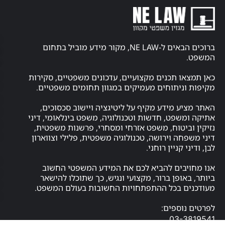
קניין
פרסמו
רוחני
באתר
חוק
אודות
ברוכים הבאים ל-NE LAW, מקור מידע מוביל בתחום
זכויות
יוצרים
סעיף
ו תכנים מקצועיים, עדכונים משפטיים, סקירות
ניתוחים מעמיקים במגוון תחומים משפטיים.
27א
ניגוד
ע מידע מקיף על ליטיגציה ויישוב סכסוכים,
עניינים
שפט, חדשות וטכנולוגיה, משפט בינלאומי, דיני
במערכת
ביטוח, משפט אזרחי ומסחרי, פרשנות משפטית,
המשפט
חה וירושה, טכנולוגיה משפטית, פלילי וצווארון
 קניין רוחני.
אתיקה
חיסיון
יבים להביא לכם את המידע המשפטי החשוב
עורך
אופן ברור, מקצועי ונגיש, כך שתוכלו להישאר
דין
ם בכל ההתפתחויות החשובות בעולם המשפט.
לקוח
וספים:
מומלצים
03-
משרד