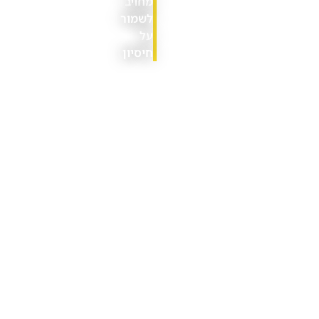
מחויב
לשמור
על
חיסיון