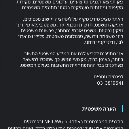
סעיף
ו תכנים מקצועיים, עדכונים משפטיים, סקירות
ניתוחים מעמיקים במגוון תחומים משפטיים.
27א
ניגוד
ע מידע מקיף על ליטיגציה ויישוב סכסוכים,
עניינים
שפט, חדשות וטכנולוגיה, משפט בינלאומי, דיני
במערכת
ביטוח, משפט אזרחי ומסחרי, פרשנות משפטית,
המשפט
חה וירושה, טכנולוגיה משפטית, פלילי וצווארון
 קניין רוחני.
אתיקה
חיסיון
יבים להביא לכם את המידע המשפטי החשוב
עורך
אופן ברור, מקצועי ונגיש, כך שתוכלו להישאר
דין
ם בכל ההתפתחויות החשובות בעולם המשפט.
לקוח
וספים:
מומלצים
03-
משרד
עו"ד
אייזן
&
ה משפטית
גרשון
איגרוף
התכנים המפורסמים באתר NE-LAW.co.il ובפורומים
תיאלנדי
 אליו נועדו למטרות מידע כללי בלבד, ואינם מהווים