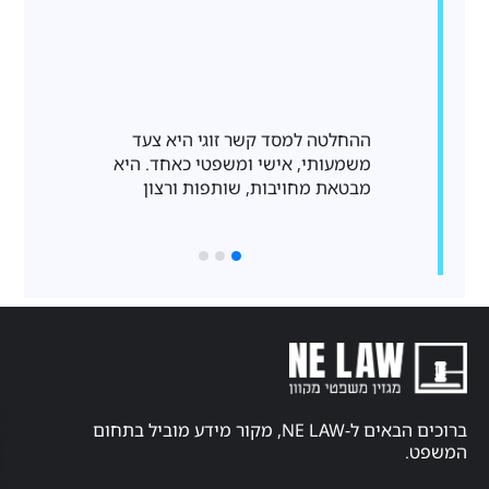
ההחלטה למסד קשר זוגי היא צעד
כאבי גב כרוניי
משמעותי, אישי ומשפטי כאחד. היא
הנפוצות ביותר 
מבטאת מחויבות, שותפות ורצון
שכיחותם, אבחו
קניין
פרסמו
רוחני
באתר
חוק
אודות
ברוכים הבאים ל-NE LAW, מקור מידע מוביל בתחום
זכויות
יוצרים