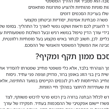
בה הוא מסביר את ההליך המשפטי
ות סוגיות מהותיות ולהציע פתרונות מותאמים
 שלו בעריכת הסכמים דומים
שרה מבחינת אמינות, יסודיות וביטחון מקצועי
ור להעניק לכם ודאות ושקט נפשי לאורך כל התהליך. בסופו של
ידי עורך הדין טיפול בנושא רגיש ובעל השלכות משמעותיות ע
ליים. לכן, חשוב לבחור באיש מקצוע בעל מומחיות רלוונטית,
שמבינה את המשקל המשפטי והאנושי של ההסכם.
כם ממון תקף ומקיף?
ך הצהרתי בלבד, אלא כלי משפטי מחייב שמטרתו להסדיר את
 בין בני הזוג באופן ברור, מדויק וצופה פני עתיד. ניסוח
ייב התייחסות לא רק לנכסים הקיימים במועד החתימה, אלא
ות שעתידות להיווצר במהלך חיי הזוגיות.
ש לכלול הבחנה ברורה בין רכוש פרטי לרכוש משותף, לצד
פשרו יישום אפקטיבי של ההסכמות בעתיד. תפקידו של עורך