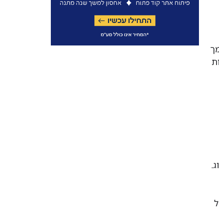
מך
ת
.
ל