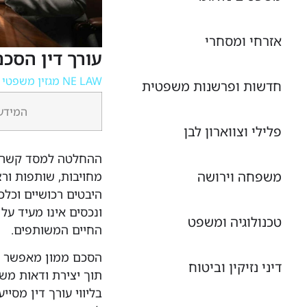
אזרחי ומסחרי
עורך דין הסכם
NE LAW מגזין משפטי מקוון
חדשות ופרשנות משפטית
המידע 
פלילי וצווארון לבן
ההחלטה למסד קשר זו
משפחה וירושה
מחויבות, שותפות ורצ
היבטים רכושיים וכלכ
ונכסים אינו מעיד על
טכנולוגיה ומשפט
החיים המשותפים.
הסכם ממון מאפשר לב
דיני נזיקין וביטוח
תוך יצירת ודאות משפ
בליווי עורך דין מסי