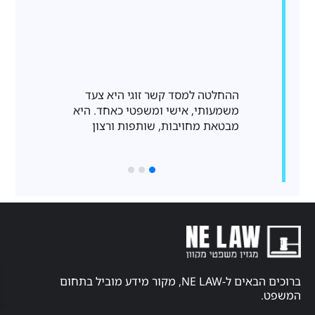
ההחלטה למסד קשר זוגי היא צעד
כאבי גב כרוניי
משמעותי, אישי ומשפטי כאחד. היא
הנפוצות ביותר 
מבטאת מחויבות, שותפות ורצון
שכיחותם, אבחו
קניין
פרסמו
רוחני
באתר
חוק
אודות
ברוכים הבאים ל-NE LAW, מקור מידע מוביל בתחום
זכויות
יוצרים