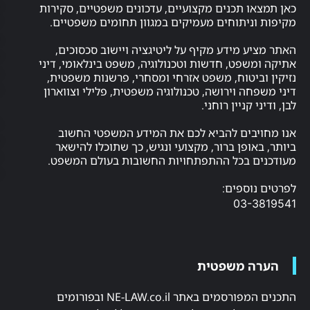
סעיף
ו תכנים מקצועיים, עדכונים משפטיים, סקירות
ניתוחים מעמיקים במגוון תחומים משפטיים.
27א
ניגוד
ע מידע מקיף על ליטיגציה ויישוב סכסוכים,
עניינים
שפט, חדשות וטכנולוגיה, משפט בינלאומי, דיני
במערכת
ביטוח, משפט אזרחי ומסחרי, פרשנות משפטית,
המשפט
חה וירושה, טכנולוגיה משפטית, פלילי וצווארון
 קניין רוחני.
אתיקה
חיסיון
יבים להביא לכם את המידע המשפטי החשוב
עורך
אופן ברור, מקצועי ונגיש, כך שתוכלו להישאר
דין
ם בכל ההתפתחויות החשובות בעולם המשפט.
לקוח
וספים:
מומלצים
03-
משרד
עו"ד
אייזן
&
ה משפטית
גרשון
איגרוף
התכנים המפורסמים באתר NE-LAW.co.il ובפורומים
תיאלנדי