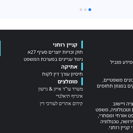
קניין רוחני
חוק זכויות יוצרים סעיף 27א
ניגוד עניינים במערכת המשפט
NE LAW, מקור מידע מוביל
אתיקה
חיסיון עורך דין לקוח
ונים משפטיים,
מומלצים
ם במגוון תחומים
משרד עו"ד אייזן & גרשון
איגרוף תיאלנדי
קידום אתרים לעורכי דין
יה ויישוב
וטכנולוגיה, משפט
שפט אזרחי ומסחרי,
ושה, טכנולוגיה
 קניין רוחני.