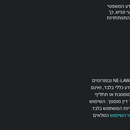
דע המשפטי
 ונגיש, כך
ההתפתחויות
התכנים המפורסמים באתר NE-LAW.co.il ובפורומים
ע כללי בלבד, ואינם
מוסמכת או תחליף
 דין מוסמך. השימוש
יות המשתמש בלבד.
י השימוש
המלאים