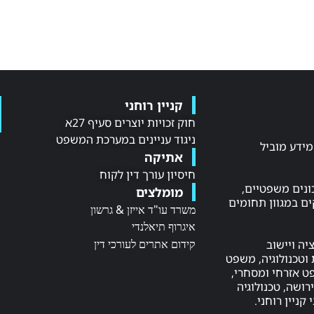
קניין רוחני
חוק זכויות יוצרים סעיף 27א
ניגוד עניינים במערכת המשפט
NE LAW, מקור מידע מוביל
אתיקה
חיסיון עורך דין לקוח
ונים משפטיים,
מומלצים
ם במגוון תחומים
משרד עו"ד אייזן & גרשון
איגרוף תיאלנדי
קידום אתרים לעורכי דין
יה ויישוב
וטכנולוגיה, משפט
שפט אזרחי ומסחרי,
ושה, טכנולוגיה
 קניין רוחני.