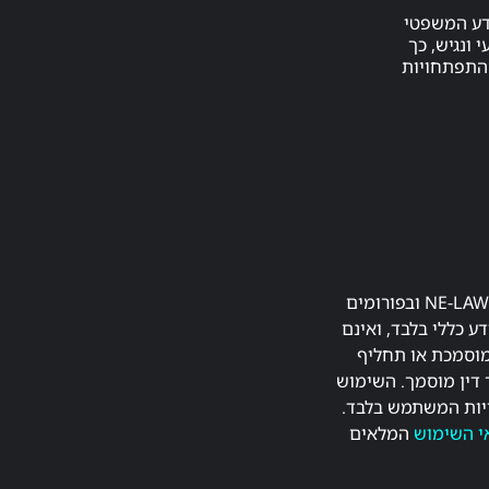
דע המשפטי
 ונגיש, כך
ההתפתחויות
התכנים המפורסמים באתר NE-LAW.co.il ובפורומים
ע כללי בלבד, ואינם
מוסמכת או תחליף
 דין מוסמך. השימוש
יות המשתמש בלבד.
י השימוש
המלאים