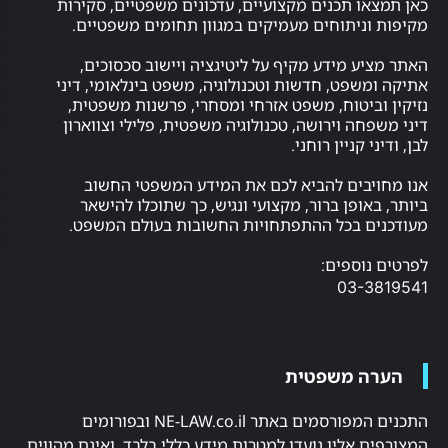
סעיף
ו תכנים מקצועיים, עדכונים משפטיים, סקירות
ניתוחים מעמיקים במגוון תחומים משפטיים.
27א
ניגוד
ע מידע מקיף על ליטיגציה ויישוב סכסוכים,
עניינים
שפט, חדשות וטכנולוגיה, משפט בינלאומי, דיני
במערכת
ביטוח, משפט אזרחי ומסחרי, פרשנות משפטית,
המשפט
חה וירושה, טכנולוגיה משפטית, פלילי וצווארון
 קניין רוחני.
אתיקה
חיסיון
יבים להביא לכם את המידע המשפטי החשוב
עורך
אופן ברור, מקצועי ונגיש, כך שתוכלו להישאר
דין
ם בכל ההתפתחויות החשובות בעולם המשפט.
לקוח
וספים:
מומלצים
03-
משרד
עו"ד
אייזן
&
ה משפטית
גרשון
איגרוף
התכנים המפורסמים באתר NE-LAW.co.il ובפורומים
תיאלנדי
 אליו נועדו למטרות מידע כללי בלבד, ואינם מהווים