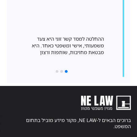
ההחלטה למסד קשר זוגי היא צעד
כאבי גב כרוניי
משמעותי, אישי ומשפטי כאחד. היא
הנפוצות ביותר 
מבטאת מחויבות, שותפות ורצון
שכיחותם, אבחו
קניין
פרסמו
רוחני
באתר
חוק
אודות
ברוכים הבאים ל-NE LAW, מקור מידע מוביל בתחום
זכויות
יוצרים