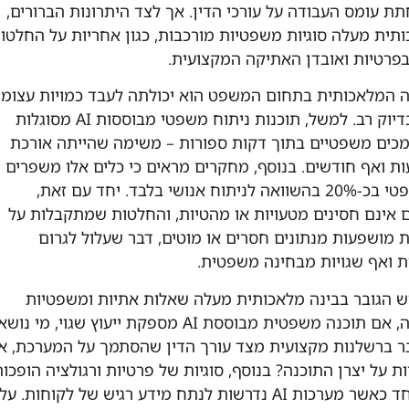
תת עומס העבודה על עורכי הדין. אך לצד היתרונות הברורים,
תית מעלה סוגיות משפטיות מורכבות, כגון אחריות על החלטו
בפרטיות ואובדן האתיקה המקצועית.
נה המלאכותית בתחום המשפט הוא יכולתה לעבד כמויות עצומו
של מידע במהירות ובדיוק רב. למשל, תוכנות ניתוח משפטי מבוססות AI מסוגלות
סמכים משפטיים בתוך דקות ספורות – משימה שהייתה אורכת
עות ואף חודשים. בנוסף, מחקרים מראים כי כלים אלו משפרים
את דיוק החיזוי המשפטי בכ-20% בהשוואה לניתוח אנושי בלבד. יחד עם זאת,
 אינם חסינים מטעויות או מהטיות, והחלטות שמתקבלות על
ת להיות מושפעות מנתונים חסרים או מוטים, דבר שעלול לגרום
ת ואף שגויות מבחינה משפטית.
ש הגובר בבינה מלאכותית מעלה שאלות אתיות ומשפטיות
כבדות משקל. לדוגמה, אם תוכנה משפטית מבוססת AI מספקת ייעוץ שגוי, מי נוש
ר ברשלנות מקצועית מצד עורך הדין שהסתמך על המערכת, או
 על יצרן התוכנה? בנוסף, סוגיות של פרטיות ורגולציה הופכו
להיות קריטיות, במיוחד כאשר מערכות AI נדרשות לנתח מידע רגיש של לקוחות. על