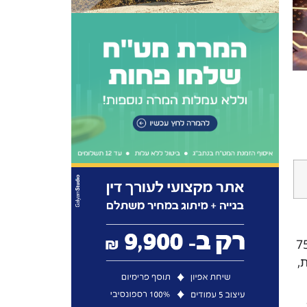
20 כ-75%
,