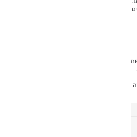
.
ים
וח
ה