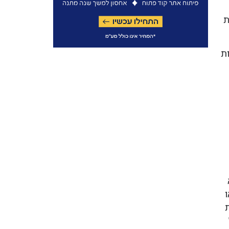
ת
ת
א
ת