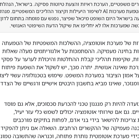
רים משפטיים, הערכת ראיות והצעת טיוטות פסיקה. בישראל, הנהלת
בתי המשפט בוחנת הטמעת מערכות AI לשיפור היעילות וקיצור ההליכים המשפטיים. מנהל
עה בישראל היום השופט מיכאל שפיצר, נפגש עם מומחה בתחום לדון
שה שמערכות אלו לא יחליפו את שיקול הדעת השיפוטי האנושי.
רות של מערכת אוטומציה, ההשלכות המשפטיות של הטמעתה
ות בחינה מעמיקה. ההסתמכות על אלגוריתמים מעלה שאלות
ות, שקיפות תהליכי קבלת ההחלטות והיכולת לערער על פסקי
מערכת שאינה אנושית. יתרה מכך, יש לשקול את השפעת פיתוח
 אמון הציבור במערכת המשפט. שימוש בטכנולוגיה עשוי ליצו
נוכר, שאינו מביא בחשבון היבטים אישיים ורגשיים של הצדדי
דה להיות רק מנגנון טכני להכרעת סכסוכים, אלא גם מוסד
. גם אם שירותי אוטומציה יכולים לשמש כלי עזר יעיל,
צריכות להישאר בידי בני אדם, לפחות בתיקים מורכבים
בנה מעמיקה של ההקשרים הרחבים. השאלה אם ניתן להפקיד
בידי מערכת אוטומטית נותרת פתוחה, וכנראה שהתשובה טמונ