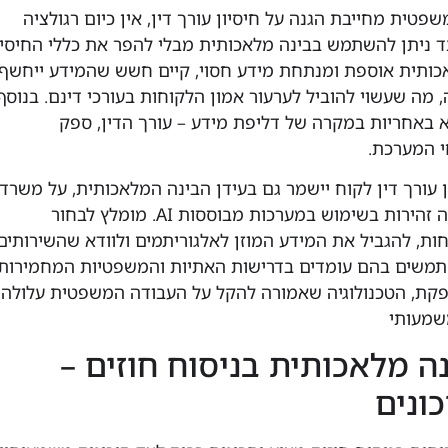
ית מחייבת הגנה על חיסיון עורך דין, אין כיום רגולציה
 ניתן להשתמש בבינה מלאכותית מבלי להפר את כללי החיסיון
כותית אוספת ומנתחת מידע חסוי, קיים חשש שהמידע ייחשף
, מה שעשוי להוביל לערעור אמון הלקוחות בעורכי דינם. בנוסף
 באחריות במקרה של דליפת מידע – עורך הדין, ספק
י המערכת.
ן עורך דין לקוח יישמר גם בעידן הבינה המלאכותית, על משרדי
עורכי דין לנקוט משנה זהירות בשימוש במערכות מבוססות AI. מומלץ לבחור
ת, להגביל את המידע המוזן לאלגוריתמים ולוודא שהשירותים
שים בהם עומדים בדרישות האתיות והמשפטיות המחמירות
פקת, הטכנולוגיה שאמורה להקל על העבודה המשפטית עלולה
משמעותי
ה מלאכותית בניסוח חוזים –
כונים