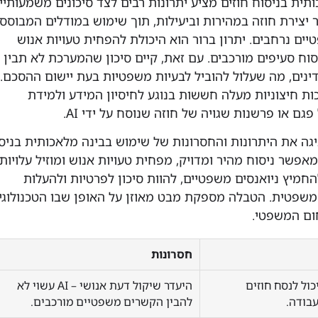
ית בניסוח חוזים מציע יתרונות רבים לצד סיכונים משמעותיים
 AI מאפשר יצירת חוזה במהירות וביעילות, תוך שימוש במודלים המבוסס
ים נרחבים. יתרון ברור הוא היכולת להפחית טעויות אנוש
וח סעיפים מורכבים. עם זאת, קיים סיכון שהמערכת לא תבין
נים, מה שעלול להוביל לבעיות משפטיות בעת יישום ההסכם.
ות חיצוניות מעלה חששות בנוגע לחיסיון המידע ולמידת
ם או פרשנות שגויה של חוזה שנוסח על ידי AI.
ה את היתרונות והחסרונות של שימוש בבינה מלאכותית בניס
וזים. מצד אחד, AI מאפשר ניסוח מהיר ומדויק, מפחית טעויות אנוש ומוזיל עלויות.
החמיץ ניואנסים משפטיים, להוות סיכון לפרטיות ולהעלות
משפטית. הטבלה מספקת מבט מאוזן על האופן שבו הטכנולוגי
ום המשפטי.
חסרונות
ירות ויעילות – AI יכול לנסח חוזים
היעדר שיקול דעת אנושי – AI עשוי לא
עבודה.
להבין הקשרים משפטיים מורכבים.