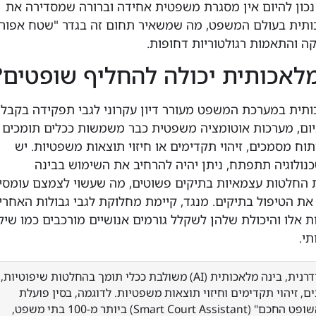
נכון להיום אין מסגרת משפטית אחידה וברורה שמסדירה את
ותית בעולם המשפט, מה שמשאיר תחום זה בגדר "שטח אפור"
ה והתאמות רגולטוריות דחופות.
לאכותית יכולה להחליף שופטים?
תית במערכת המשפט מעורר דיון עקרוני לגבי תפקידה בקבל
יום, מערכות אוטומציה משפטית כבר משמשות ככלים תומכים
תוח מסמכים, זיהוי תקדימים או חיזוי תוצאות משפטיות. יש
כנולוגיה תתפתח, ניתן יהיה להרחיב את השימוש בבינה
 החלטות עצמאיות בתיקים פשוטים, מה שעשוי לצמצם עומסי
את הטיפול בתיקים. מנגד, קיימת מחלוקת לגבי גבולות האחרי
אלו והיכולת שלהן לשקלל גורמים אנושיים מורכבים כמו שיק
י.
במערכת המשפט המודרנית, בינה מלאכותית (AI) משולבת ככלי תומך בהחלטות שיפוטיות,
ם, זיהוי תקדימים וחיזוי תוצאות משפטיות. לדוגמה, בסין פועלת
מערכת בשם "סייען השופט החכם" (Smart Court Assistant) ביותר מ-100 בתי משפט,