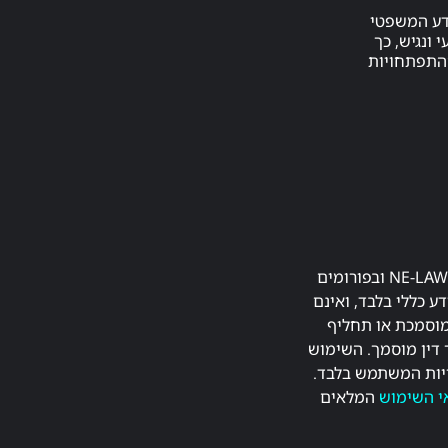
דע המשפטי
 ונגיש, כך
ההתפתחויות
התכנים המפורסמים באתר NE-LAW.co.il ובפורומים
ע כללי בלבד, ואינם
מוסמכת או תחליף
 דין מוסמך. השימוש
יות המשתמש בלבד.
י השימוש
המלאים