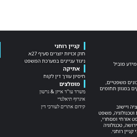
קניין רוחני
חוק זכויות יוצרים סעיף 27א
ניגוד עניינים במערכת המשפט
NE LAW, מקור מידע מוביל
אתיקה
חיסיון עורך דין לקוח
ונים משפטיים,
מומלצים
ם במגוון תחומים
משרד עו"ד אייזן & גרשון
איגרוף תיאלנדי
קידום אתרים לעורכי דין
יה ויישוב
וטכנולוגיה, משפט
שפט אזרחי ומסחרי,
ושה, טכנולוגיה
 קניין רוחני.