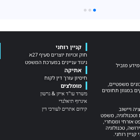
קניין רוחני
חוק זכויות יוצרים סעיף 27א
ניגוד עניינים במערכת המשפט
NE LAW, מקור מידע מוביל
אתיקה
חיסיון עורך דין לקוח
ונים משפטיים,
מומלצים
ם במגוון תחומים
משרד עו"ד אייזן & גרשון
איגרוף תיאלנדי
קידום אתרים לעורכי דין
יה ויישוב
וטכנולוגיה, משפט
שפט אזרחי ומסחרי,
ושה, טכנולוגיה
 קניין רוחני.