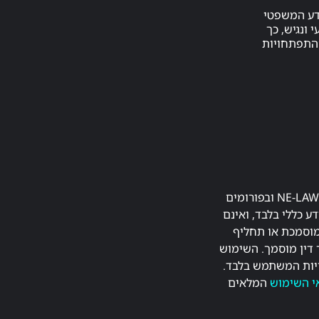
דע המשפטי
 ונגיש, כך
ההתפתחויות
התכנים המפורסמים באתר NE-LAW.co.il ובפורומים
ע כללי בלבד, ואינם
מוסמכת או תחליף
 דין מוסמך. השימוש
יות המשתמש בלבד.
י השימוש
המלאים