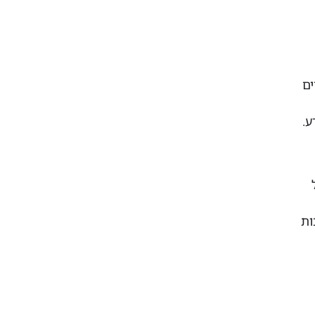
ים
ע.
ות