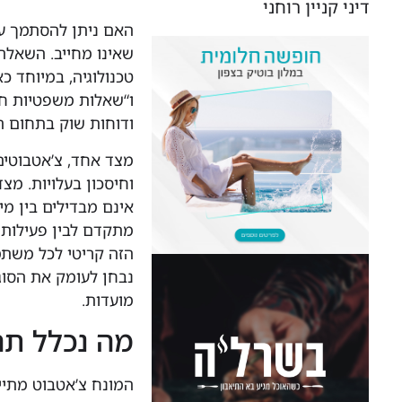
דיני קניין רוחני
האם ניתן להסתמך על
שאינו מחייב. השאלה 
טכנולוגיה, במיוחד כא
ו“שאלות משפטיות חי
ודוחות שוק בתחום ה־egalTech
מצד אחד, צ’אטבוטים
וחיסכון בעלויות. מצ
אינם מבדילים בין מיד
מתקדם לבין פעילות 
הזה קריטי לכל משת
נבחן לעומק את הסוגי
מועדות.
מה נכלל תח
המונח צ’אטבוט מתי