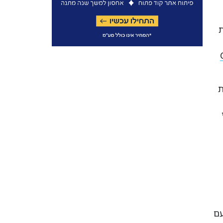
ת
ת
עם