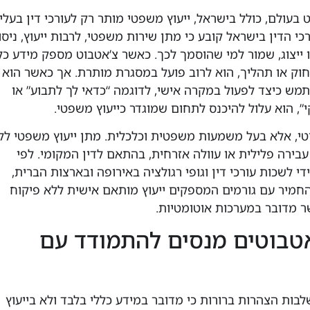
עולם, כולל בישראל, ייעוץ משפטי מותר רק לעורכי דין בעלי
רכי הדין בישראל קובע כי מתן שירות משפטי, לרבות ייעוץ, ניסו
ייצוג, שמור למי שהוסמך לכך. כאשר צ’אטבוט מספק מידע כל
חוק או תהליך, הוא לרוב פועל במסגרת מותרת. אך כאשר הוא
ש כיצד לפעול במקרה אישי, לדוגמה “כדאי לך לתבוע” או
י”, הוא עלול להיכנס לתחום שמוגדר כייעוץ משפטי.
טי, אלא בעל משמעות משפטית וכלכלית. מתן ייעוץ משפטי לל
עבירה פלילית או עוולה אזרחית, בהתאם לדין המקומי. לפי
י לשכות עורכי דין וגופי רגולציה באירופה ובארצות הברית,
חמיר עם גורמים המספקים ייעוץ מותאם אישית ללא פיקוח
ר מדובר במערכות אוטומטיות.
אטבוטים מנסים להתמודד עם
בות הצהרות ברורות כי מדובר במידע כללי בלבד ולא בייעוץ