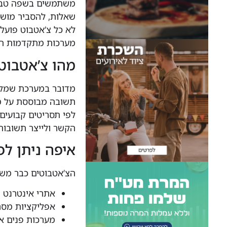
משתמשים בשפה טבעית
שאלות, להסביר מושגי
לא כל צ’אטבוט פועל
מערכות מתקדמות המ
מהו צ’אטבוט
מדובר במערכת שמקב
תשובה מבוססת על מא
הקשר ולייצר תשובות 
איפה ניתן לפ
הצ’אטבוטים כבר משול
אתרי אינטרנט ש
אפליקציות מסרים כמו pp, Messenger
מערכות פנים ארגוניות, 