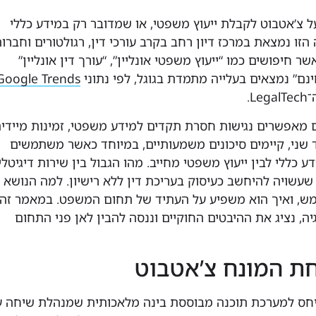
 צ’אטבוט לקבלת ייעוץ משפטי, או שמדובר רק במידע כללי
הזו נמצאת במרכז דיון רחב בקרב עורכי דין, רגולטורים וחברו
שר חיפושים כמו “ייעוץ משפטי אונליין”, “עורך דין אונליין”
נם” נמצאים בעלייה מתמדת בגוגל, לפי נתוני
Google Trends
L.
 מאפשרים נגישות חסרת תקדים למידע משפטי, זמינות מיידי
ד שני, קיימים סיכונים משמעותיים, במיוחד כאשר משתמשים
ע כללי לבין ייעוץ משפטי מחייב. מהו הגבול בין שירות דיגיטלי
שעשויה להיחשב כעיסוק בעריכת דין ללא רישיון. למה הנושא
מש, ואיך הוא משפיע על העתיד של תחום המשפט. במאמר זה
ה, נציג את ההיבטים החוקיים וננסה להבין לאן פני התחום
ת המונח צ’אטבוט
יחס למערכת תוכנה מבוססת בינה מלאכותית שמנהלת שיחה 