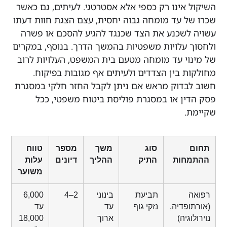
אינו רק כספי אלא אסטרטגי. לעיתים, גם כאשר
 עד מומחה גבוה יחסית, עצם הצגת חוות דעתו
שכנע את הצד שכנגד להגיע להסכם או פשרה
עלויות משפטיות בהמשך הדרך. בנוסף, במקרים
י עד מומחה מטעם בית המשפט, העלויות לרוב
 בין הצדדים ולעיתים אף מגובות בפיקוח.
דוק מראש אם ניתן לקבל החזר חלקי במסגרת
ן או במסגרת פוליסת ביטוח משפטי, ככל
סוג
משך
מספר
טווח
ות
התיק
ההליך
דיונים
עלות
משוער
תביעת
בינוני
2–4
6,000
פדיה,
נזקי גוף
עד
עד
יה)
ארוך
18,000