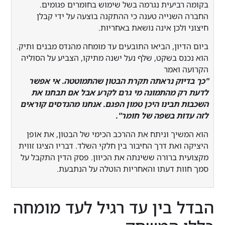
רביעית נגרמה בשל שימוש בחומרים פגומים.
תחומים מובילים לעדי מומחים
השנייה טענה כי ההתקנה בוצעה על ידי קבלן
ולכן אינה נושאת באחריות.
רפואה:
כ-40% מכלל המקרים
דיון, הביאו התובעים עד מומחה מהנדס מבנים ותיק.
הנדסה:
כ-25% מהמקרים
נס בשקט, שלף נעל ישנה מתיקו, הצביע על הסוליה
כלכלה וחשבונאות:
כ-20% מהמקרים
 ואמר
יוק נראתה תקרת הבטון שהתמוטטה. אי אפשר
פסיכולוגיה ופסיכיאטריה:
כ-15%
ק מהתמונה מי גרם לקרע אבל אם תבחנו את
מהמקרים
 תבינו היכן טמון הפגם. אנחנו מהנדסים קוראים
ות בשפה של חומר".
שיך וניתח את ההרכב הכימי של הבטון, את אופן
ואת דרך החיבור בין חלקי השלד. דבריו הציגו זווית
כיוונים עתידיים אפשריים
ת ברורה ששינתה את הכיוון. פסק הדין התקבל על
ות דעתו והאחריות הוטלה על הנתבעת.
יית רשת מומחים:
פיתוח יחסי עבודה ארוכי
וח עם מומחים איכותיים בתחומים השונים
ול להיות השקעה משתלמת לטווח הארוך.
 בין עד רגיל לעד מומחה