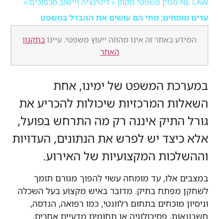
ן
»
ליטיגציה ויישוב סכסוכים
»
מחים: מתי הם עושים את ההבדל במשפט
 באתר זה אינו מהווה ייעוץ משפטי. עיינו
בתקנון
האתר
ת המשפט של ימינו, אחת
ת המרכזיות שיכולות להכריע את
התיק איננה רק מה התרחש בפועל,
יצד יש לפרש את הנתונים, העדויות
כות המקצועיות של האירוע.
אלו, עד מומחה עשוי להפוך מגורם תומך
מפתח בתיק. מדובר באיש מקצוע בעל השכלה
 מוכחים בתחום רלוונטי, כמו רפואה, הנדסה,
ת, פסיכולוגיה או תחומים מדעיים אחרים,