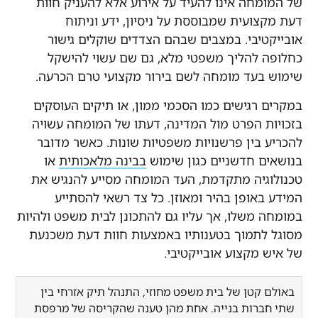
חה אינו להעיד על אירוע אלא להעניק חוות
היוועצות עם מומחים משפטיים בתחום
אמינות אישית:
בדיקת מוניטין והתנהגות
ועית שמבוססת על ניסיון, ידע וניתוח
מעקב אחר חידושים בפסיקה הישראלית
בבית המשפט
יבי. במצבים שבהם הצדדים שוקלים גישור
פוטנציאל ליישום
סרונות מינוי בית המשפט
והבינלאומית
להליך משפטי מלא, גם שם עשוי להישקל
עדכניות:
וידוא שהמומחה מעודכן
 פי המחקרים שנסקרו, שילוב הדרגתי של מודל
מגבלת מגוון:
הסתמכות על מאגר מומחים
עד מומחה לשם בירור מקצועי טרם הכרעה.
השתתפות בכנסים וסמינרים מקצועיים
בחידושים בתחומו
Hot Tubbing בתיקים מורכבים יכול לשפר
מוגבל
רגישים כמו הסכמי ממון, או תיקים העוסקים
מעותית את יעילות הדיונים ואיכות ההחלטות,
ביורוקרטיה:
תהליכים ארוכים ומורכבים
 הפרט מול המדינה, דעתו של המומחה עשויה
ך שמירה על היתרונות של מערכות קיימות.
בין פרשנויות משפטיות שונות. כאשר מדובר
סטטיסטיקות לזכור
עלויות מערכתיות:
השקעה ממשלתית
תודה על הקריאה!
 חדשניים כגון שימוש
בבינה מלאכותית
או
גדולה
85%
- השפעה על הכרעת דין (נתון מישראל)
יה מתקדמת, העד המומחה מסייע להנגיש את
מחקר השוואתי זה נועד לספק מבט כללי על
ה:
הנתונים על Hot Tubbing מבוססים על
אופן בהיר ומאוזן. כל צד רשאי להסתייע
גמישות מוגבלת:
קושי במקרים מיוחדים
95%
- שביעות רצון שופטים מ-Hot
רים ודוחות מאוסטרליה ובריטניה שנמצאו
הנושא
משלו, אך עליו גם להתכונן לבית משפט ולהיות
Tubbing
ורות ציבוריים שונים באינטרנט.
סיכון לקיפאון:
מומחים שמרניים
תמוך בטענותיו באמצעות חוות דעת משכנעת
למידע מדויק ועדכני יש להתייעץ עם מומחים
בדעותיהם
30%
- חיסכון בזמן בשיטות חדשניות
מקצוע אובייקטיבי.
משפטיים
83%
- שיפור באיכות העדות (בריטניה)
קטן של בית משפט מחוזי, התנהל תיק אזרחי בין
רות בנייה. אחת מהן טענה שהקריסה של מרפסת