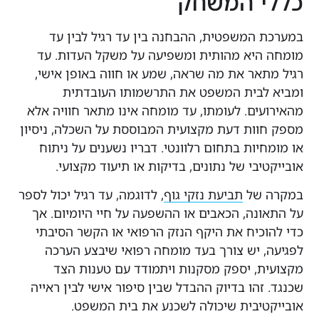
 המשחק
המשפטית, ההבחנה בין עד רגיל לבין עד
יא מהותית ומשפיעה על משקל העדות. עד
אר את מה שראה, שמע או חווה באופן אישי,
לבית המשפט את התרשמותו העובדתית
ים. לעומתו, עד מומחה אינו מתאר חוויה אלא
ות דעת מקצועית המבוססת על השכלה, ניסיון
ידה והתעדכנות:
מעקב אחר פיתוחים בעולם
יות בתחום רלוונטי. דבריו נשענים על ניתוח
חום עדי המומחים, השתתפות בכנסים
בי של נתונים, בדיקות או תיעוד מקצועי.
צועיים ולמידת שיטות עבודה מתקדמות
של
תביעת נזקי גוף
, לדוגמה, עד רגיל יכול לספר
ולים לשפר תוצאות.
נה, הכאבים או ההשפעה על חיי היומיום. אך
כיח את היקף הנזק הרפואי או הקשר הסיבתי
 יש צורך בעד מומחה רפואי שיבצע הערכה
ה חשובה:
כל ההמלצות והמסקנות במסמך זה
, יספק מסקנות ויתמודד עם טענות הצד
ססות על מחקר של מקורות ציבוריים באינטרנט
זהו בדיוק ההבדל שבין סיפור אישי לבין ראייה
עדו למטרות מידע כללי בלבד. יש להתייעץ עם
יבית שיכולה לשכנע את בית המשפט.
חים משפטיים מתאימים לפני יישום כל המלצה